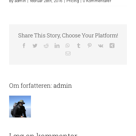
By
admin
|
februar 28th, 2016
|
Pricing
|
0 Kommentarer
Share This Story, Choose Your Platform!
Facebook
Twitter
Reddit
LinkedIn
WhatsApp
Tumblr
Pinterest
Vk
Xing
E-
mail
Om forfatteren:
admin
Læg en kommentar