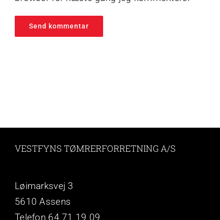
VESTFYNS TØMRERFORRETNING A/S
Løimarksvej 3
5610 Assens
Telefon 64 71 19 09