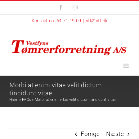
Skip
Facebook
E-
mail
to
Kontakt os: 64 71 19 09
|
vtf@vtf.dk
content
Morbi at enim vitae velit dictum
tincidunt vitae.
Hjem
»
FAQs
»
Morbi at enim vitae velit dictum tincidunt vitae.
Forrige
Næste