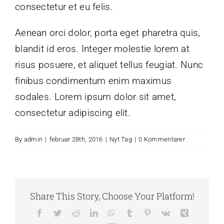
consectetur et eu felis.
Aenean orci dolor, porta eget pharetra quis,
blandit id eros. Integer molestie lorem at
risus posuere, et aliquet tellus feugiat. Nunc
finibus condimentum enim maximus
sodales. Lorem ipsum dolor sit amet,
consectetur adipiscing elit.
By
admin
|
februar 28th, 2016
|
Nyt Tag
|
0 Kommentarer
Share This Story, Choose Your Platform!
Facebook
Twitter
Reddit
LinkedIn
WhatsApp
Tumblr
Pinterest
Vk
Xing