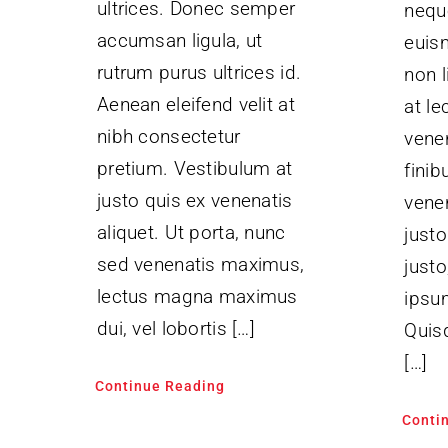
ultrices. Donec semper
neque
accumsan ligula, ut
euis
rutrum purus ultrices id.
non l
Aenean eleifend velit at
at le
nibh consectetur
vene
pretium. Vestibulum at
finib
justo quis ex venenatis
vene
aliquet. Ut porta, nunc
justo
sed venenatis maximus,
justo
lectus magna maximus
ipsum
dui, vel lobortis […]
Quis
[…]
Continue Reading
Conti