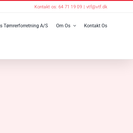
Kontakt os: 64 71 19 09
|
vtf@vtf.dk
s Tømrerforretning A/S
Om Os
Kontakt Os