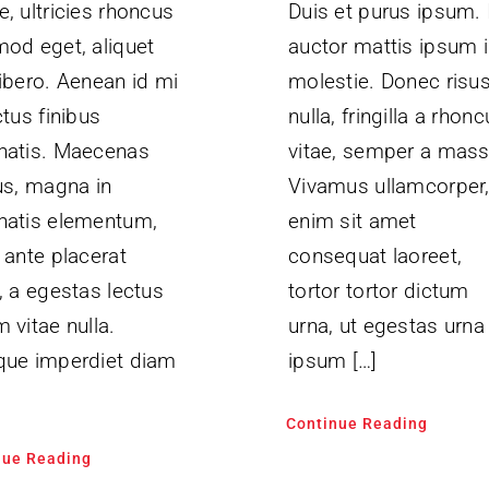
, ultricies rhoncus
Duis et purus ipsum. 
mod eget, aliquet
auctor mattis ipsum 
ibero. Aenean id mi
molestie. Donec risu
ctus finibus
nulla, fringilla a rhon
natis. Maecenas
vitae, semper a mass
us, magna in
Vivamus ullamcorper
natis elementum,
enim sit amet
 ante placerat
consequat laoreet,
, a egestas lectus
tortor tortor dictum
 vitae nulla.
urna, ut egestas urna
que imperdiet diam
ipsum […]
Continue Reading
nue Reading