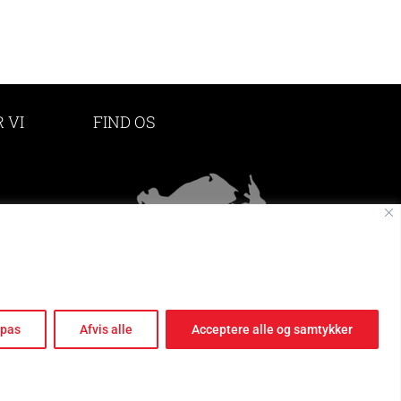
 VI
FIND OS
e
lpas
Afvis alle
Acceptere alle og samtykker