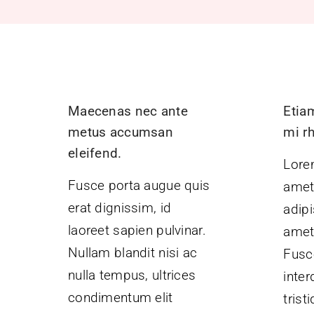
Maecenas nec ante
Etiam
metus accumsan
mi rh
eleifend.
Lore
Fusce porta augue quis
amet
erat dignissim, id
adipi
laoreet sapien pulvinar.
amet
Nullam blandit nisi ac
Fusc
nulla tempus, ultrices
inte
condimentum elit
trist