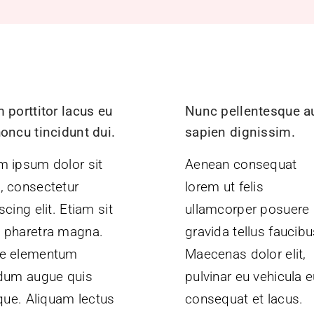
 porttitor lacus eu
Nunc pellentesque a
oncu tincidunt dui.
sapien dignissim.
m ipsum dolor sit
Aenean consequat
, consectetur
lorem ut felis
scing elit. Etiam sit
ullamcorper posuere
 pharetra magna.
gravida tellus faucibu
e elementum
Maecenas dolor elit,
rdum augue quis
pulvinar eu vehicula e
ique. Aliquam lectus
consequat et lacus.