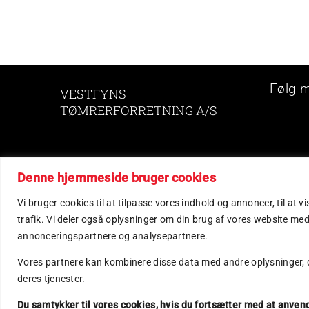
Følg 
VESTFYNS
TØMRERFORRETNING A/S
Løimarksvej 3
Denne hjemmeside bruger cookies
5610 Assens
Vi bruger cookies til at tilpasse vores indhold og annoncer, til at vi
Telefon 64 71 19 09
trafik. Vi deler også oplysninger om din brug af vores website med
Mail: vtf@vtf.dk.
annonceringspartnere og analysepartnere.
CVR: 19263940
Vores partnere kan kombinere disse data med andre oplysninger, du
deres tjenester.
Et nummer – alle løsninger
Du samtykker til vores cookies, hvis du fortsætter med at anven