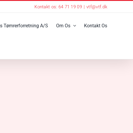
Kontakt os: 64 71 19 09
|
vtf@vtf.dk
s Tømrerforretning A/S
Om Os
Kontakt Os