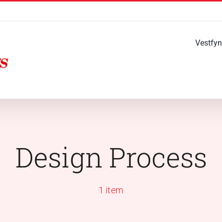
Vestfyn
Design Process
1 item