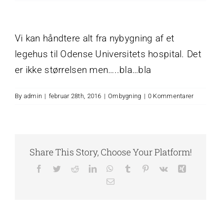
Vi kan håndtere alt fra nybygning af et
legehus til Odense Universitets hospital. Det
er ikke størrelsen men…..bla…bla
By
admin
|
februar 28th, 2016
|
Ombygning
|
0 Kommentarer
Share This Story, Choose Your Platform!
Facebook
Twitter
Reddit
LinkedIn
WhatsApp
Tumblr
Pinterest
Vk
Xing
E-
mail