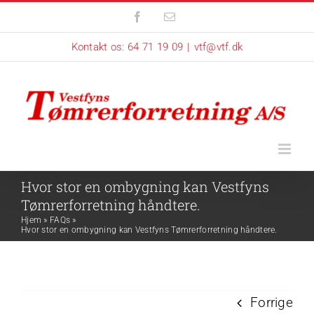
Skip
Facebook
E-
mail
to
Kontakt os: 64 71 19 09
|
vtf@vtf.dk
content
Hvor stor en ombygning kan Vestfyns
Tømrerforretning håndtere.
Hjem
»
FAQs
»
Hvor stor en ombygning kan Vestfyns Tømrerforretning håndtere.
Forrige